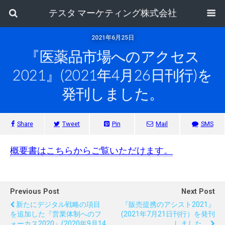
テスタ マーケティング株式会社
2021年6月25日
『医薬品市場へのアクセス
2021』(2021年4月26日刊行)を
発刊しました。
Share
Tweet
Pin
Mail
SMS
概要書はこちらからご覧いただけます。
Previous Post
Next Post
新たにデジタル戦略の項目
『販売提携のアシスト2021』
を追加した『営業体制へのフ
(2021年7月21日刊行）を発刊
ォーカス2020』(2020年9月14
しました。