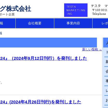
ング株式会社
ポート企業
報
会社概要
事業内容
レ
報
新しい投稿
→
24』（2024年9月12日刊行）を発刊しました
す。
4』(2024年4月26日刊行)を発刊しました