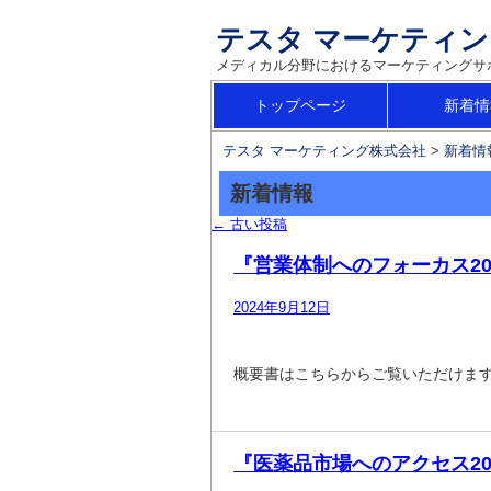
テスタ マーケティ
メディカル分野におけるマーケティングサ
コ
トップページ
新着情
メインメニュー
ン
テスタ マーケティング株式会社
>
新着情
テ
ン
新着情報
ツ
←
古い投稿
へ
投稿ナビゲーション
『営業体制へのフォーカス20
移
動
2024年9月12日
概要書はこちらからご覧いただけま
『医薬品市場へのアクセス202