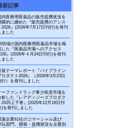
最新記事
国内医療用医薬品の販売提携状況を
網羅的に纏めた『販売提携のアシス
ト2026』(2026年7月17日刊行)を発刊
しました
56領域の国内医療用医薬品市場を掲
載した『医薬品市場へのアクセス
2026』(2026年４月24日刊行)を発刊
しました
新規テーマレポート『パイプライン
プロダクト2026』（2026年3月23日
刊行）を発刊しました
オーファンドラッグ希少疾患市場を
分析した『レアディジーズプロダク
ト2025上下巻』(2025年12月18日刊
行)を発刊しました
製薬企業61社のコマーシャル及び
MSL部門、開発・提携状況を企業別