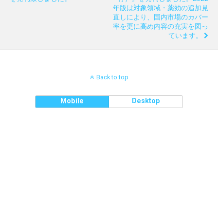
年版は対象領域・薬効の追加見
直しにより、国内市場のカバー
率を更に高め内容の充実を図っ
ています。
Back to top
Mobile
Desktop