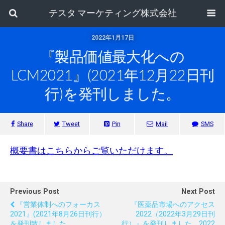
テスタ マーケティング株式会社
2022年1月17日
『製品価値最大化への
LCM2021』(2021年12月22日刊
行)を発刊しました。
Share
Tweet
Pin
Mail
SMS
概要書はこちらからご覧いただけます。
Previous Post
Next Post
『営業体制へのフォーカス
『医薬品市場へのアクセス
2021』(2021年8月26日刊行）
2022（2022年3月29日刊
を発刊致しました。
行）』を発刊しました。2022