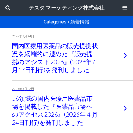
テスタ マーケティング株式会社
Categories ›
新着情報
2026年7月24日
国内医療用医薬品の販売提携状
況を網羅的に纏めた『販売提
携のアシスト2026』(2026年7
月17日刊行)を発刊しました
2026年5月12日
56領域の国内医療用医薬品市
場を掲載した『医薬品市場へ
のアクセス2026』(2026年４月
24日刊行)を発刊しました