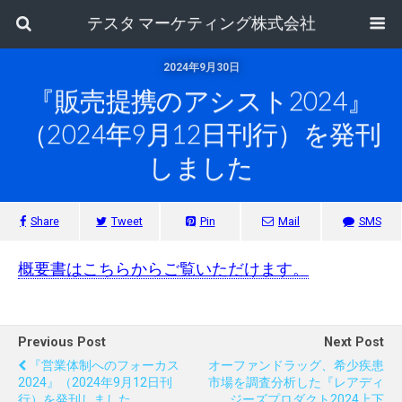
テスタ マーケティング株式会社
2024年9月30日
『販売提携のアシスト2024』
（2024年9月12日刊行）を発刊
しました
Share
Tweet
Pin
Mail
SMS
概要書はこちらからご覧いただけます。
Previous Post
Next Post
『営業体制へのフォーカス
オーファンドラッグ、希少疾患
2024』（2024年9月12日刊
市場を調査分析した『レアディ
行）を発刊しました
ジーズプロダクト2024上下